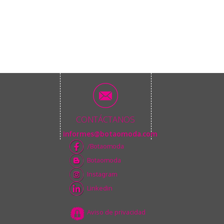
CONTÁCTANOS
informes@botaomoda.com
/Botaomoda
Botaomoda
Instagram
Linkedin
Aviso de privacidad