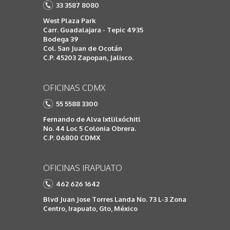
33 3587 8080
West Plaza Park
Carr. Guadalajara - Tepic 4935
Bodega 39
Col. San Juan de Ocotán
C.P. 45203 Zapopan, Jalisco.
OFICINAS CDMX
55 5588 3300
Fernando de Alva Ixtlilxóchitl
No. 44 Loc 5 Colonia Obrera.
C.P. 06800 CDMX
OFICINAS IRAPUATO
462 626 1642
Blvd Juan Jose Torres Landa No. 73 L-3 Zona
Centro, Irapuato, Gto, México