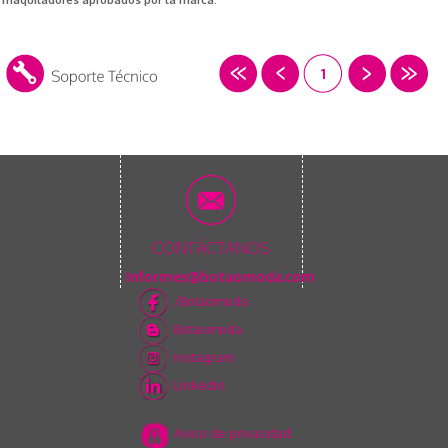
maquiladores aprobados por la marca.
1
CONTÁCTANOS
informes@botaomoda.com
/Botaomoda
Botaomoda
Instagram
Linkedin
Aviso de privacidad