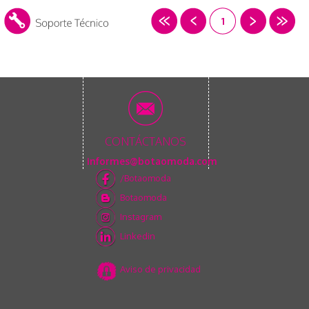
1
CONTÁCTANOS
informes@botaomoda.com
/Botaomoda
Botaomoda
Instagram
Linkedin
Aviso de privacidad