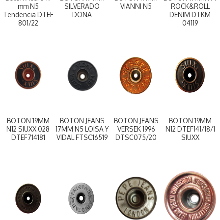
mm N5
SILVERADO
VIANNI N5
ROCK&ROLL
Tendencia DTEF
DONA
DENIM DTKM
801/22
04119
BOTON 19MM
BOTON JEANS
BOTON JEANS
BOTON 19MM
N12 SIUXX 028
17MM N5 LOISA Y
VERSEK 1996
N12 DTEF141/18/1
DTEF714181
VIDAL FTSC16519
DTSC075/20
SIUXX