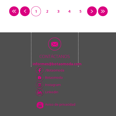
1
2
3
4
5
CONTÁCTANOS
informes@botaomoda.com
/Botaomoda
Botaomoda
Instagram
Linkedin
Aviso de privacidad