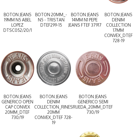
BOTON JEANS
BOTON 20MM_-
BOTON JEANS
BOTON JEANS
19MM N5 ABEL
N5 - TRISTAN
14MM N1 PEPE
DENIM
LOPEZ
DTEF299-15
JEANS FTEF 37917
COLLECTION
DTSC052/20/1
17MM
CONVEX_DTEF
728-19
BOTON JEANS
BOTON JEANS
BOTON JEANS
GENERICO OPEN
DENIM
GENERICO SEMI
CAP CONVEX
COLLECTION_RINES
RUEDA_20MM_DTEF
20MM_DTEF
20MM
730/19
730/19
CONVEX_DTEF 728-
19