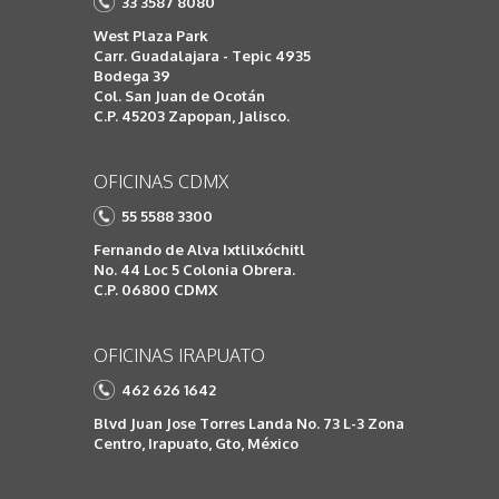
33 3587 8080
West Plaza Park
Carr. Guadalajara - Tepic 4935
Bodega 39
Col. San Juan de Ocotán
C.P. 45203 Zapopan, Jalisco.
OFICINAS CDMX
55 5588 3300
Fernando de Alva Ixtlilxóchitl
No. 44 Loc 5 Colonia Obrera.
C.P. 06800 CDMX
OFICINAS IRAPUATO
462 626 1642
Blvd Juan Jose Torres Landa No. 73 L-3 Zona
Centro, Irapuato, Gto, México