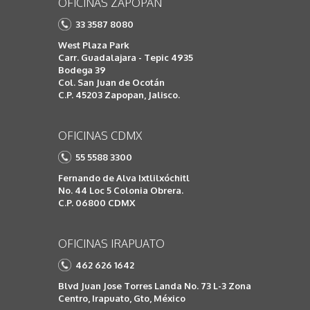
OFICINAS ZAPOPAN
33 3587 8080
West Plaza Park
Carr. Guadalajara - Tepic 4935
Bodega 39
Col. San Juan de Ocotán
C.P. 45203 Zapopan, Jalisco.
OFICINAS CDMX
55 5588 3300
Fernando de Alva Ixtlilxóchitl
No. 44 Loc 5 Colonia Obrera.
C.P. 06800 CDMX
OFICINAS IRAPUATO
462 626 1642
Blvd Juan Jose Torres Landa No. 73 L-3 Zona
Centro, Irapuato, Gto, México