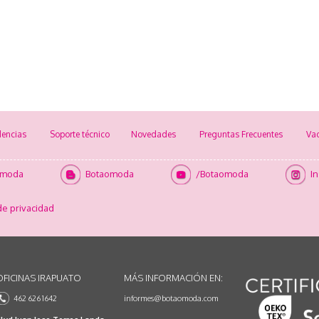
encias
Soporte técnico
Novedades
Preguntas Frecuentes
Va
omoda
Botaomoda
/Botaomoda
I
de privacidad
OFICINAS IRAPUATO
MÁS INFORMACIÓN EN:
462 626 1642
informes@botaomoda.com