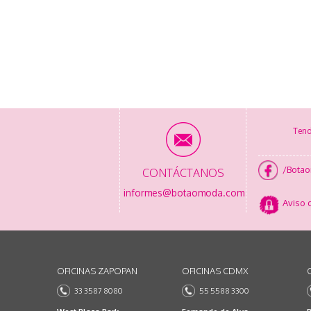
Tend
/Bota
CONTÁCTANOS
informes@botaomoda.com
Aviso 
OFICINAS ZAPOPAN
OFICINAS CDMX
33 3587 8080
55 5588 3300