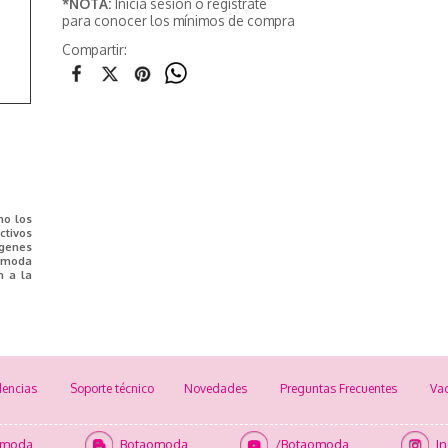
*NOTA:
Inicia sesión o registrate
para conocer los mínimos de compra
Compartir:
mo los
tivos
ágenes
e moda
n a la
encias
Soporte técnico
Novedades
Preguntas Frecuentes
Va
omoda
Botaomoda
/Botaomoda
I