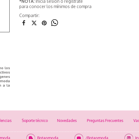
*NOTA:
Inicia sesión o registrate
para conocer los mínimos de compra
Compartir:
mo los
tivos
ágenes
e moda
n a la
encias
Soporte técnico
Novedades
Preguntas Frecuentes
Va
omoda
Botaomoda
/Botaomoda
I