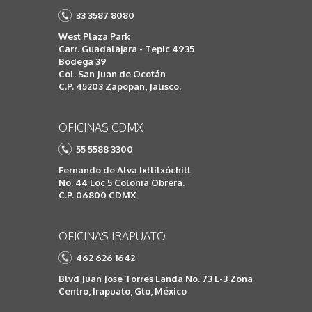
33 3587 8080
West Plaza Park
Carr. Guadalajara - Tepic 4935
Bodega 39
Col. San Juan de Ocotán
C.P. 45203 Zapopan, Jalisco.
OFICINAS CDMX
55 5588 3300
Fernando de Alva Ixtlilxóchitl
No. 44 Loc 5 Colonia Obrera.
C.P. 06800 CDMX
OFICINAS IRAPUATO
462 626 1642
Blvd Juan Jose Torres Landa No. 73 L-3 Zona
Centro, Irapuato, Gto, México