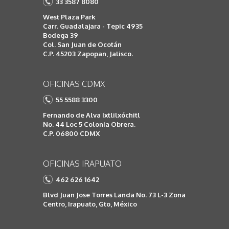
33 3587 8080
West Plaza Park
Carr. Guadalajara - Tepic 4935
Bodega 39
Col. San Juan de Ocotán
C.P. 45203 Zapopan, Jalisco.
OFICINAS CDMX
55 5588 3300
Fernando de Alva Ixtlilxóchitl
No. 44 Loc 5 Colonia Obrera.
C.P. 06800 CDMX
OFICINAS IRAPUATO
462 626 1642
Blvd Juan Jose Torres Landa No. 73 L-3 Zona
Centro, Irapuato, Gto, México