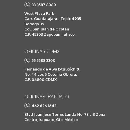
33 3587 8080
West Plaza Park
Carr. Guadalajara - Tepic 4935
Bodega 39
Col. San Juan de Ocotán
C.P. 45203 Zapopan, Jalisco.
OFICINAS CDMX
55 5588 3300
Fernando de Alva Ixtlilxóchitl
No. 44 Loc 5 Colonia Obrera.
C.P. 06800 CDMX
OFICINAS IRAPUATO
462 626 1642
Blvd Juan Jose Torres Landa No. 73 L-3 Zona
Centro, Irapuato, Gto, México