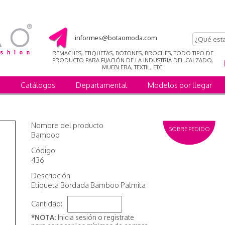
informes@botaomoda.com
REMACHES, ETIQUETAS, BOTONES, BROCHES, TODO TIPO DE
PRODUCTO PARA FIJACIÓN DE LA INDUSTRIA DEL CALZADO,
MUEBLERA, TEXTIL, ETC.
Catálogos
Departamental
Modelos por llegar
Nombre del producto
SOBRE PEDIDO
Bamboo
Código
436
Descripción
Etiqueta Bordada Bamboo Palmita
Cantidad:
*NOTA:
Inicia sesión o registrate