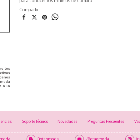
para conocer los mínimos de compra
Compartir:
mo los
tivos
ágenes
e moda
n a la
encias
Soporte técnico
Novedades
Preguntas Frecuentes
Va
omoda
Botaomoda
/Botaomoda
I