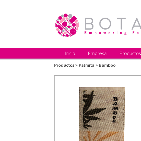
Inicio
Empresa
Productos
Productos >
Palmita >
Bamboo