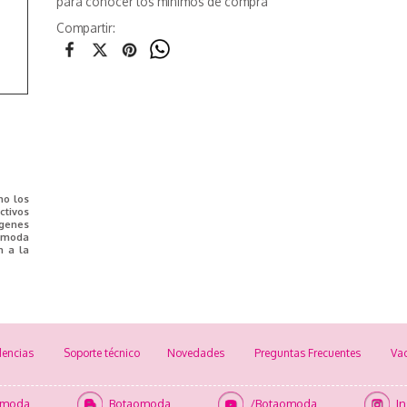
para conocer los mínimos de compra
Compartir:
mo los
tivos
ágenes
e moda
n a la
encias
Soporte técnico
Novedades
Preguntas Frecuentes
Va
omoda
Botaomoda
/Botaomoda
I