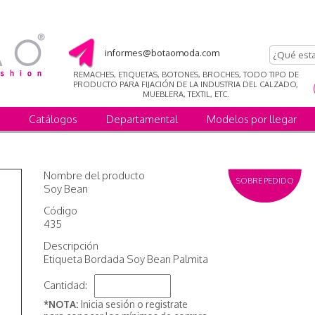
informes@botaomoda.com
REMACHES, ETIQUETAS, BOTONES, BROCHES, TODO TIPO DE
PRODUCTO PARA FIJACIÓN DE LA INDUSTRIA DEL CALZADO,
MUEBLERA, TEXTIL, ETC.
Catálogos
Departamental
Modelos por llegar
Nombre del producto
SOBRE PEDIDO
Soy Bean
Código
435
Descripción
Etiqueta Bordada Soy Bean Palmita
Cantidad:
*NOTA:
Inicia sesión o registrate