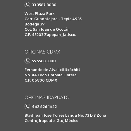
33 3587 8080
West Plaza Park
Carr. Guadalajara - Tepic 4935
Bodega 39
Col. San Juan de Ocotán
C.P. 45203 Zapopan, Jalisco.
OFICINAS CDMX
55 5588 3300
Fernando de Alva Ixtlilxóchitl
No. 44 Loc 5 Colonia Obrera.
C.P. 06800 CDMX
OFICINAS IRAPUATO
462 626 1642
Blvd Juan Jose Torres Landa No. 73 L-3 Zona
Centro, Irapuato, Gto, México