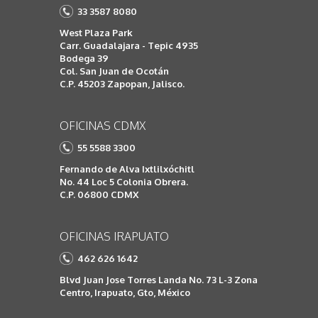
33 3587 8080
West Plaza Park
Carr. Guadalajara - Tepic 4935
Bodega 39
Col. San Juan de Ocotán
C.P. 45203 Zapopan, Jalisco.
OFICINAS CDMX
55 5588 3300
Fernando de Alva Ixtlilxóchitl
No. 44 Loc 5 Colonia Obrera.
C.P. 06800 CDMX
OFICINAS IRAPUATO
462 626 1642
Blvd Juan Jose Torres Landa No. 73 L-3 Zona
Centro, Irapuato, Gto, México