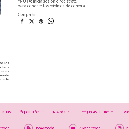
*NOTA:
Inicia sesión o registrate
para conocer los mínimos de compra
Compartir:
mo los
tivos
ágenes
e moda
n a la
encias
Soporte técnico
Novedades
Preguntas Frecuentes
Va
omoda
Botaomoda
/Botaomoda
I