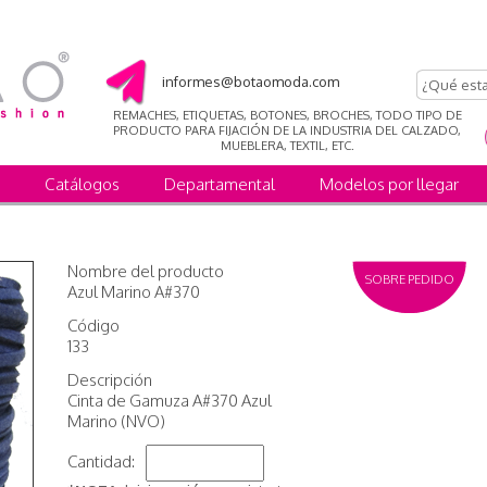
informes@botaomoda.com
REMACHES, ETIQUETAS, BOTONES, BROCHES, TODO TIPO DE
PRODUCTO PARA FIJACIÓN DE LA INDUSTRIA DEL CALZADO,
MUEBLERA, TEXTIL, ETC.
Catálogos
Departamental
Modelos por llegar
Nombre del producto
SOBRE PEDIDO
Azul Marino A#370
Código
133
Descripción
Cinta de Gamuza A#370 Azul
Marino (NVO)
Cantidad: