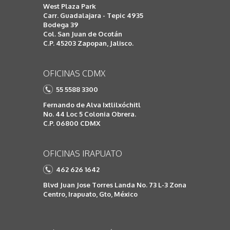
West Plaza Park
Carr. Guadalajara - Tepic 4935
Bodega 39
Col. San Juan de Ocotán
C.P. 45203 Zapopan, Jalisco.
OFICINAS CDMX
55 5588 3300
Fernando de Alva Ixtlilxóchitl
No. 44 Loc 5 Colonia Obrera.
C.P. 06800 CDMX
OFICINAS IRAPUATO
462 626 1642
Blvd Juan Jose Torres Landa No. 73 L-3 Zona
Centro, Irapuato, Gto, México