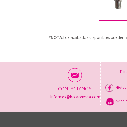
*NOTA:
Los acabados disponibles pueden v
Tend
/Bota
CONTÁCTANOS
informes@botaomoda.com
Aviso 