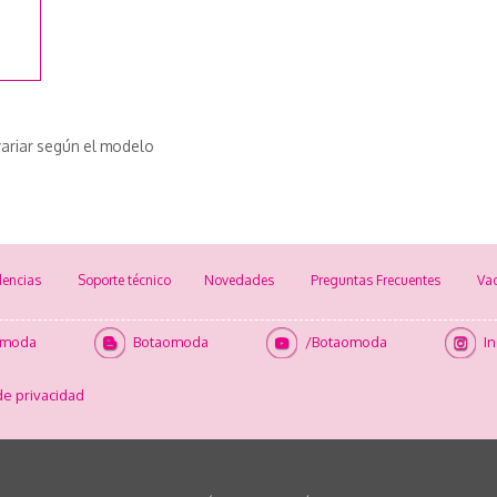
ariar según el modelo
encias
Soporte técnico
Novedades
Preguntas Frecuentes
Va
omoda
Botaomoda
/Botaomoda
I
de privacidad