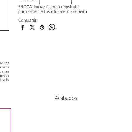
*NOTA:
Inicia sesión o registrate
para conocer los mínimos de compra
Compartir:
mo los
tivos
ágenes
e moda
n a la
Acabados