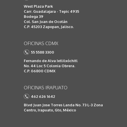
West Plaza Park
Carr. Guadalajara - Tepic 4935
Bodega 39
Col. San Juan de Ocotán
C.P. 45203 Zapopan, Jalisco.
OFICINAS CDMX
55 5588 3300
Fernando de Alva Ixtlilxóchitl
No. 44 Loc 5 Colonia Obrera.
C.P. 06800 CDMX
OFICINAS IRAPUATO
462 626 1642
Blvd Juan Jose Torres Landa No. 73 L-3 Zona
Centro, Irapuato, Gto, México