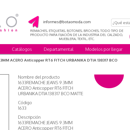
informes@botaomoda.com
REMACHES, ETIQUETAS, BOTONES, BROCHES, TODO TIPO DE
PRODUCTO PARA FIJACIÓN DE LA INDUSTRIA DEL CALZADO,
MUEBLERA, TEXTIL, ETC.
Catálogos
Departamental
Modelos por llegar
.3MM ACERO Anticopper RT6 FITCH URBANIKA DTIA 138317 BCO
Nombre del producto
1633REMACHE JEANS 9.3MM
ACERO Anticopper RT6 FITCH
URBANIKA DTIA 138317 BCO MATTE
Código
1633
Descripción
1633REMACHE JEANS 9.3MM
ACERO Anticopper RT6 FITCH