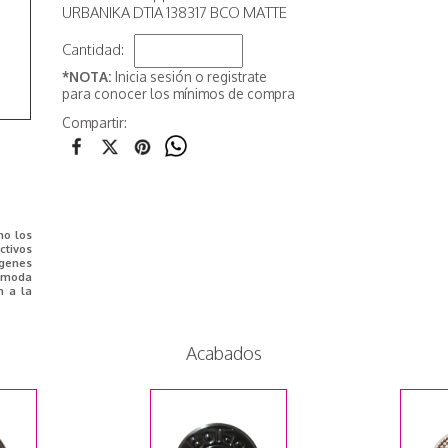
URBANIKA DTIA 138317 BCO MATTE
Cantidad:
*NOTA:
Inicia sesión o registrate
para conocer los mínimos de compra
Compartir:
mo los
tivos
ágenes
e moda
n a la
Acabados