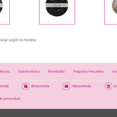
ariar según el modelo
encias
Soporte técnico
Novedades
Preguntas Frecuentes
Va
omoda
Botaomoda
/Botaomoda
I
de privacidad