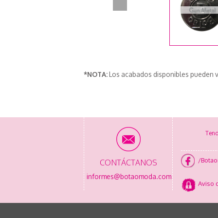
*NOTA:
Los acabados disponibles pueden v
Tend
/Bota
CONTÁCTANOS
informes@botaomoda.com
Aviso 