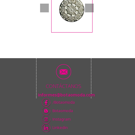
CONTÁCTANOS
informes@botaomoda.com
/Botaomoda
Botaomoda
Instagram
Linkedin