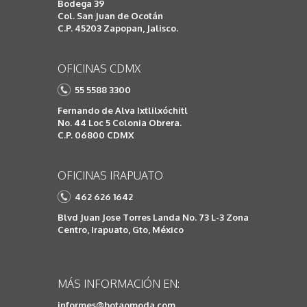
Bodega 39
Col. San Juan de Ocotán
C.P. 45203 Zapopan, Jalisco.
OFICINAS CDMX
55 5588 3300
Fernando de Alva Ixtlilxóchitl
No. 44 Loc 5 Colonia Obrera.
C.P. 06800 CDMX
OFICINAS IRAPUATO
462 626 1642
Blvd Juan Jose Torres Landa No. 73 L-3 Zona
Centro, Irapuato, Gto, México
MÁS INFORMACIÓN EN:
informes@botaomoda.com