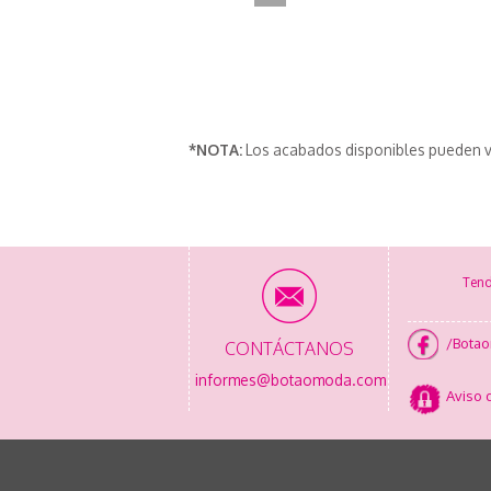
*NOTA:
Los acabados disponibles pueden v
Tend
/Bota
CONTÁCTANOS
informes@botaomoda.com
Aviso 