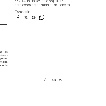
*NOTA:
Inicia sesión o registrate
para conocer los mínimos de compra
Compartir:
mo los
tivos
ágenes
e moda
n a la
Acabados