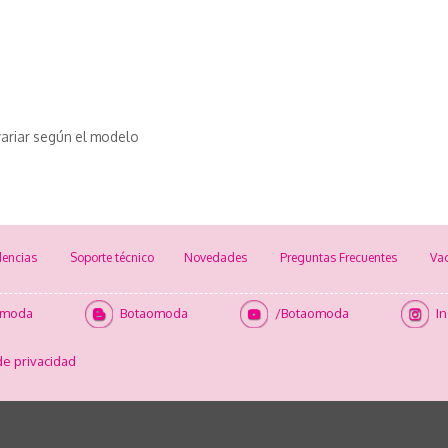
ariar según el modelo
encias
Soporte técnico
Novedades
Preguntas Frecuentes
Va
omoda
Botaomoda
/Botaomoda
I
de privacidad