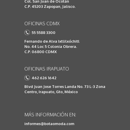
Col. San Juan de Ocotán
C.P. 45203 Zapopan, Jalisco.
OFICINAS CDMX
55 5588 3300
Fernando de Alva Ixtlilxóchitl
No. 44 Loc 5 Colonia Obrera.
C.P. 06800 CDMX
OFICINAS IRAPUATO
462 626 1642
Blvd Juan Jose Torres Landa No. 73 L-3 Zona
Centro, Irapuato, Gto, México
MÁS INFORMACIÓN EN:
informes@botaomoda.com