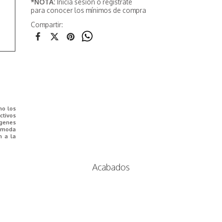
*NOTA:
Inicia sesión o registrate
para conocer los mínimos de compra
Compartir:
mo los
tivos
ágenes
e moda
n a la
Acabados