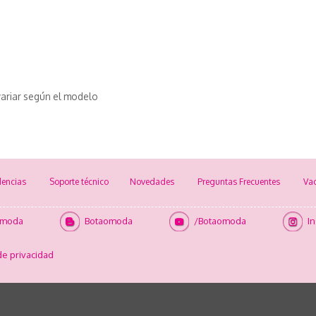
ariar según el modelo
encias
Soporte técnico
Novedades
Preguntas Frecuentes
Va
omoda
Botaomoda
/Botaomoda
I
de privacidad