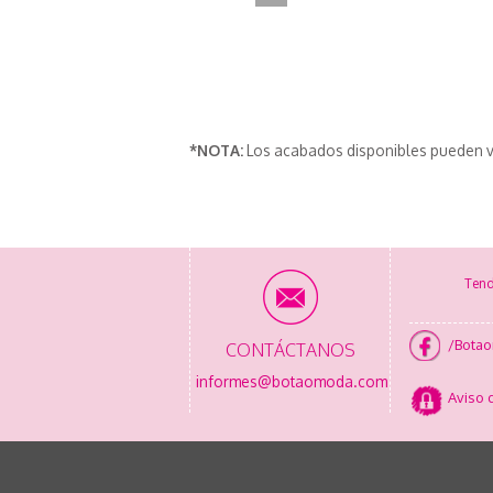
*NOTA:
Los acabados disponibles pueden v
Tend
/Bota
CONTÁCTANOS
informes@botaomoda.com
Aviso 