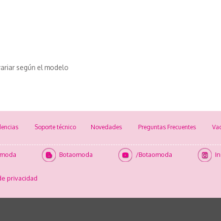
ariar según el modelo
encias
Soporte técnico
Novedades
Preguntas Frecuentes
Va
omoda
Botaomoda
/Botaomoda
I
de privacidad