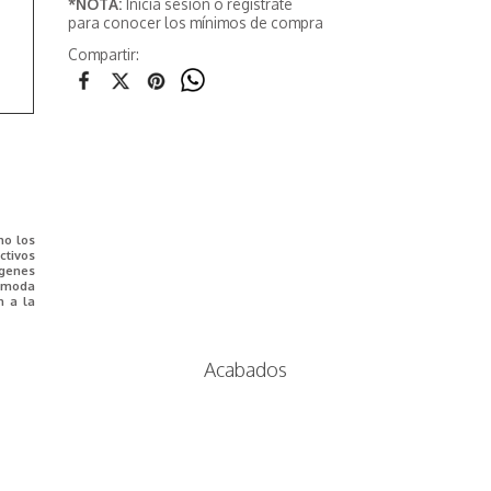
*NOTA:
Inicia sesión o registrate
para conocer los mínimos de compra
Compartir:
mo los
tivos
ágenes
e moda
n a la
Acabados