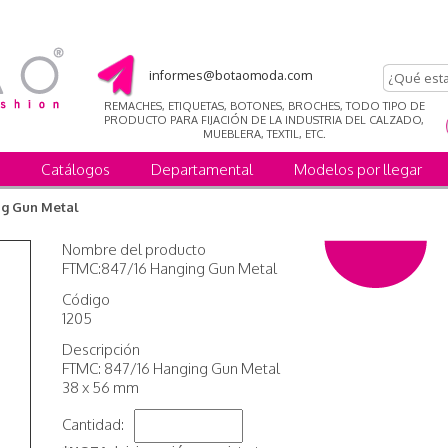
informes@botaomoda.com
REMACHES, ETIQUETAS, BOTONES, BROCHES, TODO TIPO DE
PRODUCTO PARA FIJACIÓN DE LA INDUSTRIA DEL CALZADO,
MUEBLERA, TEXTIL, ETC.
Catálogos
Departamental
Modelos por llegar
g Gun Metal
Nombre del producto
FTMC:847/16 Hanging Gun Metal
Código
1205
Descripción
FTMC: 847/16 Hanging Gun Metal
38 x 56 mm
Cantidad: