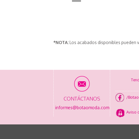
*NOTA:
Los acabados disponibles pueden v
Tend
/Bota
CONTÁCTANOS
informes@botaomoda.com
Aviso 