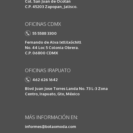
Col. San Juan de Ocotán
C.P. 45203 Zapopan, Jalisco.
OFICINAS CDMX
55 5588 3300
Fernando de Alva Ixtlilxóchitl
No. 44 Loc 5 Colonia Obrera.
C.P. 06800 CDMX
OFICINAS IRAPUATO
462 626 1642
Blvd Juan Jose Torres Landa No. 73 L-3 Zona
Centro, Irapuato, Gto, México
MÁS INFORMACIÓN EN:
informes@botaomoda.com