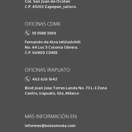
Col. San Juan de Ocotán
C.P. 45203 Zapopan, Jalisco.
OFICINAS CDMX
55 5588 3300
Fernando de Alva Ixtlilxóchitl
No. 44 Loc 5 Colonia Obrera.
C.P. 06800 CDMX
OFICINAS IRAPUATO
462 626 1642
Blvd Juan Jose Torres Landa No. 73 L-3 Zona
Centro, Irapuato, Gto, México
MÁS INFORMACIÓN EN:
informes@botaomoda.com