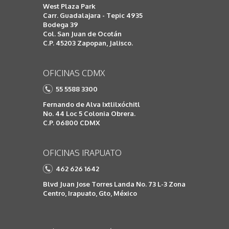
West Plaza Park
Carr. Guadalajara - Tepic 4935
Bodega 39
Col. San Juan de Ocotán
C.P. 45203 Zapopan, Jalisco.
OFICINAS CDMX
55 5588 3300
Fernando de Alva Ixtlilxóchitl
No. 44 Loc 5 Colonia Obrera.
C.P. 06800 CDMX
OFICINAS IRAPUATO
462 626 1642
Blvd Juan Jose Torres Landa No. 73 L-3 Zona
Centro, Irapuato, Gto, México