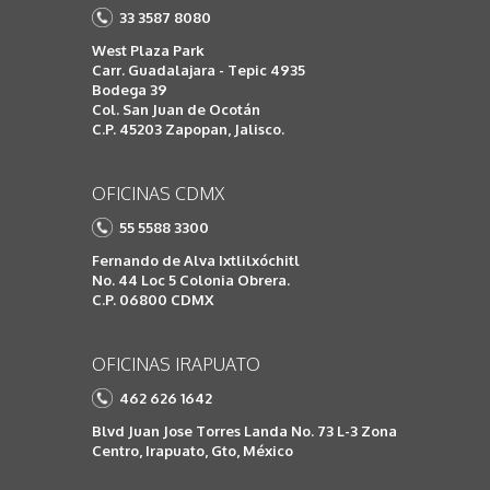
33 3587 8080
West Plaza Park
Carr. Guadalajara - Tepic 4935
Bodega 39
Col. San Juan de Ocotán
C.P. 45203 Zapopan, Jalisco.
OFICINAS CDMX
55 5588 3300
Fernando de Alva Ixtlilxóchitl
No. 44 Loc 5 Colonia Obrera.
C.P. 06800 CDMX
OFICINAS IRAPUATO
462 626 1642
Blvd Juan Jose Torres Landa No. 73 L-3 Zona
Centro, Irapuato, Gto, México