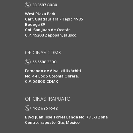
33 3587 8080
West Plaza Park
Carr. Guadalajara - Tepic 4935
Bodega 39
Col. San Juan de Ocotán
C.P. 45203 Zapopan, Jalisco.
OFICINAS CDMX
55 5588 3300
Fernando de Alva Ixtlilxóchitl
No. 44 Loc 5 Colonia Obrera.
C.P. 06800 CDMX
OFICINAS IRAPUATO
462 626 1642
Blvd Juan Jose Torres Landa No. 73 L-3 Zona
Centro, Irapuato, Gto, México