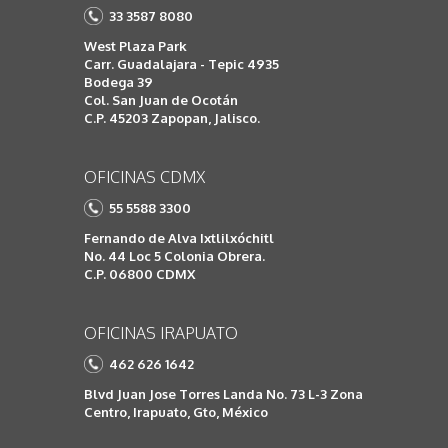
33 3587 8080
West Plaza Park
Carr. Guadalajara - Tepic 4935
Bodega 39
Col. San Juan de Ocotán
C.P. 45203 Zapopan, Jalisco.
OFICINAS CDMX
55 5588 3300
Fernando de Alva Ixtlilxóchitl
No. 44 Loc 5 Colonia Obrera.
C.P. 06800 CDMX
OFICINAS IRAPUATO
462 626 1642
Blvd Juan Jose Torres Landa No. 73 L-3 Zona
Centro, Irapuato, Gto, México