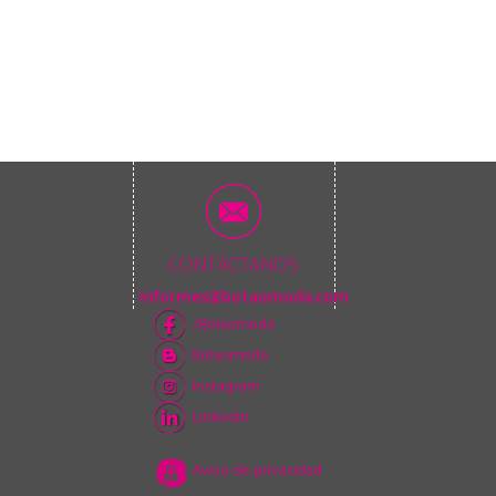
CONTÁCTANOS
informes@botaomoda.com
/Botaomoda
Botaomoda
Instagram
Linkedin
Aviso de privacidad