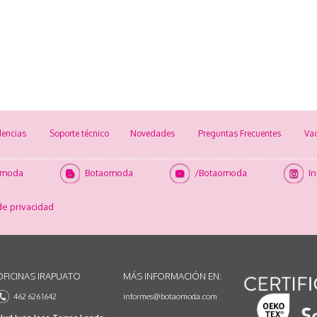
encias
Soporte técnico
Novedades
Preguntas Frecuentes
Va
omoda
Botaomoda
/Botaomoda
I
de privacidad
OFICINAS IRAPUATO
MÁS INFORMACIÓN EN:
462 626 1642
informes@botaomoda.com