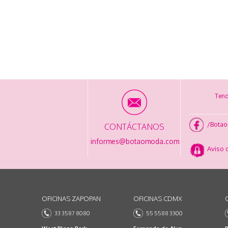
Tend
/Bota
CONTÁCTANOS
informes@botaomoda.com
Aviso 
OFICINAS ZAPOPAN
OFICINAS CDMX
33 3587 8080
55 5588 3300