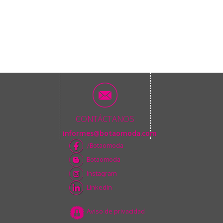
CONTÁCTANOS
informes@botaomoda.com
/Botaomoda
Botaomoda
Instagram
Linkedin
Aviso de privacidad