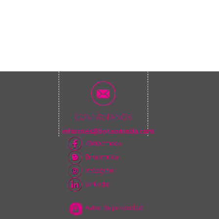
CONTÁCTANOS
informes@botaomoda.com
/Botaomoda
Botaomoda
Instagram
Linkedin
Aviso de privacidad