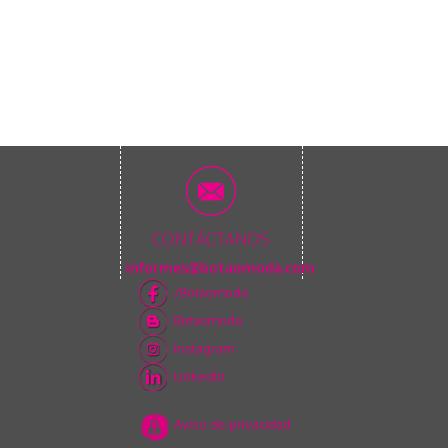
CONTÁCTANOS
informes@botaomoda.com
/Botaomoda
Botaomoda
Instagram
Linkedin
Aviso de privacidad